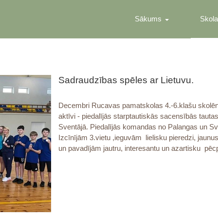
Sākums
Skola
Sadraudzības spēles ar Lietuvu.
Decembri Rucavas pamatskolas 4.-6.klašu skolēn
aktīvi - piedalījās starptautiskās sacensībās taut
Sventājā. Piedalījās komandas no Palangas un Sv
Izcīnījām 3.vietu ,ieguvām lielisku pieredzi, jaun
un pavadījām jautru, interesantu un azartisku pēc