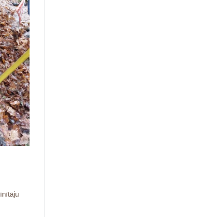
īnītāju