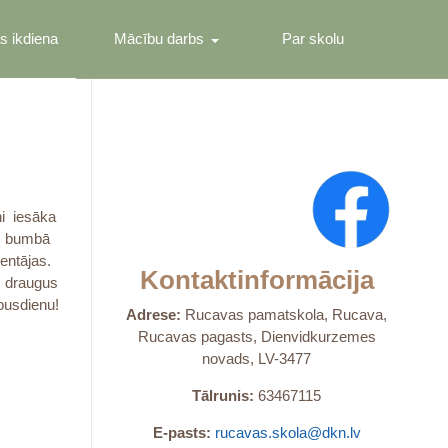
s ikdiena
Mācību darbs
Par skolu
i iesāka
as bumbā
entājas.
Kontaktinformācija
us draugus
pusdienu!
Adrese:
Rucavas pamatskola, Rucava,
Rucavas pagasts, Dienvidkurzemes
novads, LV-3477
Tālrunis:
63467115
E-pasts:
rucavas.skola@dkn.lv