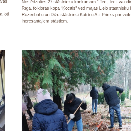
avas
Noslēdzoties 27.stāstnieku konkursam “ Teci, teci, valod
Rīgā, folkloras kopa “Ķocītis” ved mājās Lielo stāstnieku 
 ļoti
Rozenbahu un Dižo stāstnieci Katrīnu Ati. Prieks par ve
ineresantajiem stāstiem.