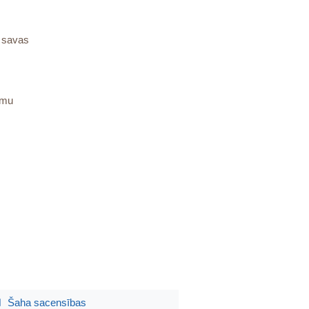
a savas
umu
Šaha sacensības