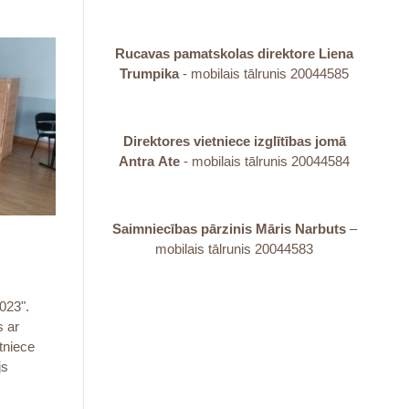
Rucavas pamatskolas direktore Liena
Trumpika
- mobilais tālrunis 20044585
Direktores vietniece izglītības jomā
Antra
Ate
- mobilais tālrunis 20044584
Saimniecības pārzinis Māris Narbuts
–
mobilais tālrunis 20044583
023".
s ar
tniece
js