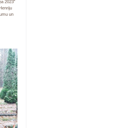
iņa 2023”
Henriju
ikumu un