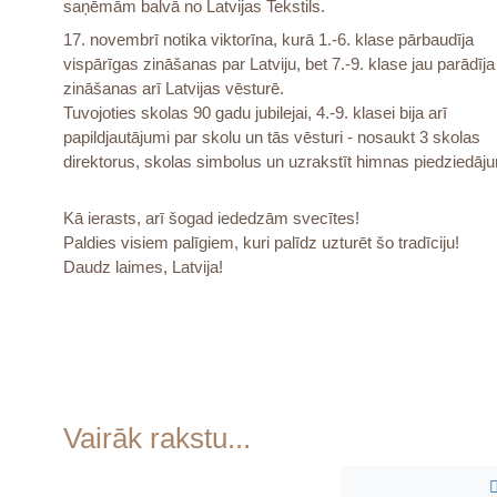
saņēmām balvā no Latvijas Tekstils.
17. novembrī notika viktorīna, kurā 1.-6. klase pārbaudīja
vispārīgas zināšanas par Latviju, bet 7.-9. klase jau parādīj
zināšanas arī Latvijas vēsturē.
Tuvojoties skolas 90 gadu jubilejai, 4.-9. klasei bija arī
papildjautājumi par skolu un tās vēsturi - nosaukt 3 skolas
direktorus, skolas simbolus un uzrakstīt himnas piedziedāj
Kā ierasts, arī šogad iededzām svecītes!
Paldies visiem palīgiem, kuri palīdz uzturēt šo tradīciju!
Daudz laimes, Latvija!
Vairāk rakstu...