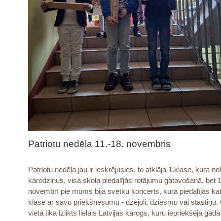
Patriotu nedēļa 11.-18. novembris
Patriotu nedēļa jau ir ieskrējusies, to atklāja 1.klase, kura no
karodziņus, visa skola piedalījās rotājumu gatavošanā, bet 1
novembrī pie mums bija svētku koncerts, kurā piedalījās ka
klase ar savu priekšnesumu - dzejoli, dziesmu vai stāstiņu
vietā tika izlikts lielais Latvijas karogs, kuru iepriekšējā gadā