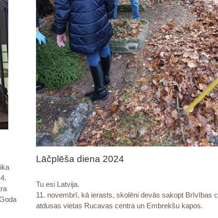
Lāčplēša diena 2024
lika
4.
Tu esi Latvija.
tra
11. novembrī, kā ierasts, skolēni devās sakopt Brīvības c
. Goda
atdusas vietas Rucavas centra un Embrekšu kapos.