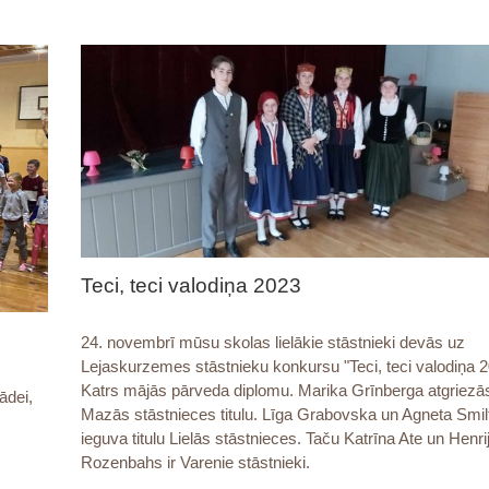
Teci, teci valodiņa 2023
24. novembrī mūsu skolas lielākie stāstnieki devās uz
Lejaskurzemes stāstnieku konkursu "Teci, teci valodiņa 2
Katrs mājās pārveda diplomu. Marika Grīnberga atgriezā
ādei,
Mazās stāstnieces titulu. Līga Grabovska un Agneta Smil
ieguva titulu Lielās stāstnieces. Taču Katrīna Ate un Henri
Rozenbahs ir Varenie stāstnieki.