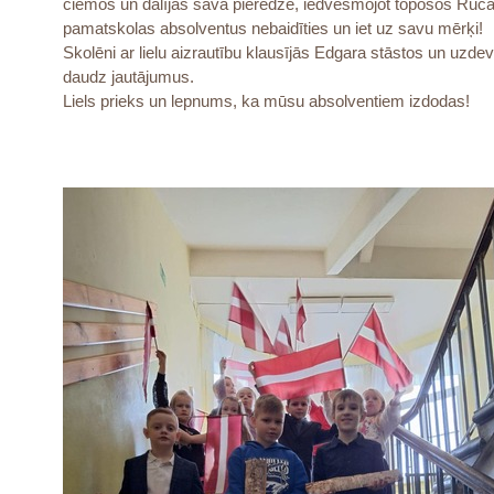
ciemos un dalījās savā pieredzē, iedvesmojot topošos Ruc
pamatskolas absolventus nebaidīties un iet uz savu mērķi!
Skolēni ar lielu aizrautību klausījās Edgara stāstos un uzdeva
daudz jautājumus.
Liels prieks un lepnums, ka mūsu absolventiem izdodas!