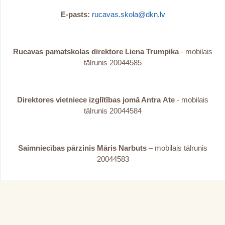
E-pasts:
rucavas.skola@dkn.lv
Rucavas pamatskolas direktore Liena Trumpika
- mobilais
tālrunis 20044585
Direktores vietniece izglītības jomā Antra
Ate
- mobilais
tālrunis 20044584
Saimniecības pārzinis Māris Narbuts
– mobilais tālrunis
20044583