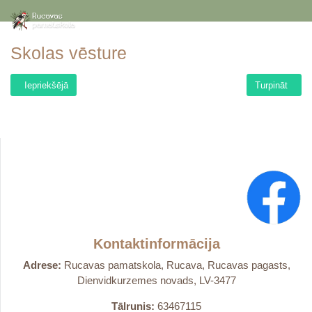
Skolas vēsture
Iepriekšējais raksts: Mācību darbs
Nākamais raks
Iepriekšējā
Turpināt
Kontaktinformācija
Adrese:
Rucavas pamatskola, Rucava, Rucavas pagasts,
Dienvidkurzemes novads, LV-3477
Tālrunis:
63467115